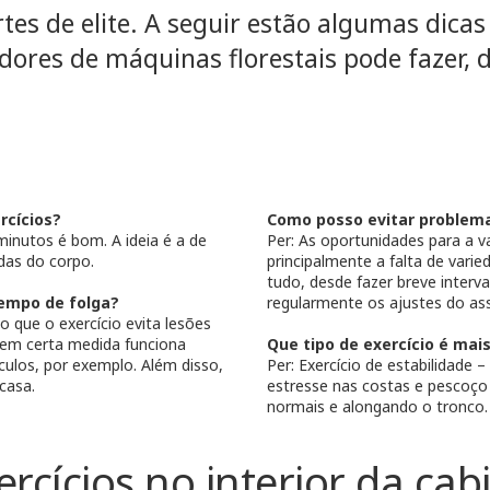
tes de elite. A seguir estão algumas dicas 
dores de máquinas florestais pode fazer, 
rcícios?
Como posso evitar problema
inutos é bom. A ideia é a de
Per: As oportunidades para a v
das do corpo.
principalmente a falta de var
tudo, desde fazer breve interv
tempo de folga?
regularmente os ajustes do ass
 que o exercício evita lesões
a em certa medida funciona
Que tipo de exercício é mai
ulos, por exemplo. Além disso,
Per: Exercício de estabilidade
casa.
estresse nas costas e pescoço
normais e alongando o tronco.
ercícios no interior da cab