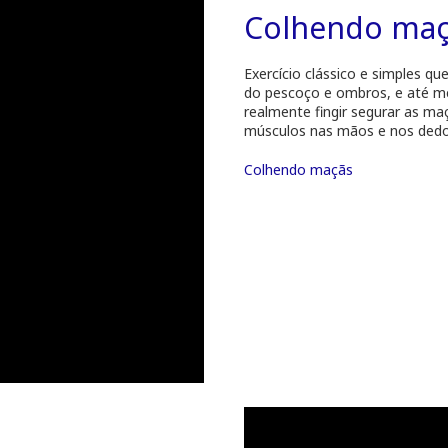
Colhendo maç
Exercício clássico e simples q
do pescoço e ombros, e até me
realmente fingir segurar as maç
músculos nas mãos e nos dedos
Colhendo maçãs