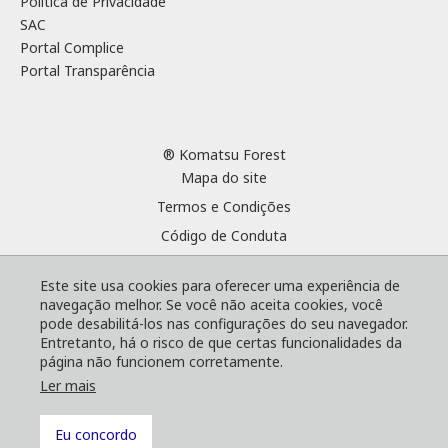
Política de Privacidade
SAC
Portal Complice
Portal Transparência
® Komatsu Forest
Mapa do site
Termos e Condições
Código de Conduta
Cookies
Este site usa cookies para oferecer uma experiência de
Política de Privacidade
navegação melhor. Se você não aceita cookies, você
SAC
pode desabilitá-los nas configurações do seu navegador.
Entretanto, há o risco de que certas funcionalidades da
Portal Complice
página não funcionem corretamente.
Portal Transparência
Ler mais
Eu concordo
Voltar ao topo