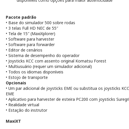
disponíveis como opções para maior autenticidade
Pacote padrão
•
Base do simulador 500 sobre rodas
•
3 telas Full HD NEC de 55″
•
Tela de 15″ (
MaxiXplorer
)
•
Software para
harvester
•
Software para
forwarder
•
Editor de cenários
•
Sistema de desempenho do operador
•
Joysticks KCC com assento original Komatsu Forest
•
Multiusuário (requer um simulador adicional)
•
Todos os idiomas disponíveis
•
Estojo de transporte
Opcionais
•
Um par adicional de joysticks EME ou substitua os joysticks KCC
EME
•
Aplicativo para
harvester
de esteira PC200 com joysticks
Suregr
•
Realidade virtual
•
Estação do instrutor
MaxiXT