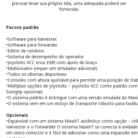
precisar levar sua própria tela, uma adequada poderá ser
fornecida.
Pacote padrão
•
Software para
harvester
.
•
Software para
forwarder
.
•
Editor de cenários.
•
Sistema de desempenho do operador.
•
Joysticks KCC e/ou EME com apoio de braço.
•
Multiusuário (requer um simulador adicional).
•
Todos os idiomas disponíveis.
•
Consoles com altura ajustável para permitir uma posição de tra
•
Múltiplas opções de joysticks – joysticks KCC como padrão com
Suregrip
opcionais.
•
O sistema padrão é entregue com uma versão emulada do
Maxi
•
O sistema vem em um estojo de transporte robusto para facilita
Opcionais
•
Expansível com um sistema
MaxiXT
autêntico como opção – util
Harvester
e o
Forwarder
. O sistema
MaxiXT
se conecta à unidade
um único conector e é fácil de adicionar como uma expansão em