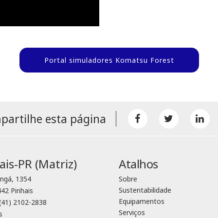
Portal simuladores Komatsu Forest
artilhe esta página
ais-PR (Matriz)
Atalhos
ingá, 1354
Sobre
Sustentabilidade
42 Pinhais
Equipamentos
(41) 2102-2838
Serviços
s