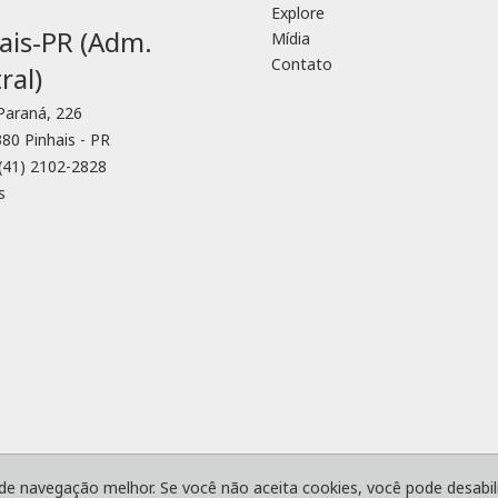
Explore
ais-PR (Adm.
Mídia
Contato
ral)
 Paraná, 226
80 Pinhais - PR
(41) 2102-2828
s
Condições
Código de Conduta
Cookies
Política de Privacidade
 de navegação melhor. Se você não aceita cookies, você pode desabili