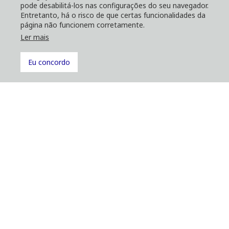
pode desabilitá-los nas configurações do seu navegador.
Entretanto, há o risco de que certas funcionalidades da
página não funcionem corretamente.
Ler mais
Eu concordo
Nova PC210F
Grua mais forte e rápida