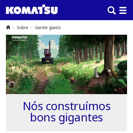
Sobre
Gentle giants
Nós construímos
bons gigantes