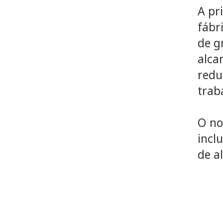
A pr
fábr
de g
alca
redu
trab
O no
incl
de a