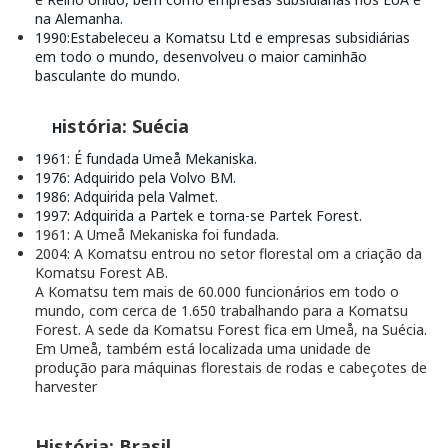
na Alemanha.
1990
:
Estabeleceu a Komatsu Ltd e empresas subsidiárias
em todo o mundo, desenvolveu o maior caminhão
basculante do mundo.
istória: Suécia
H
1961
: É fundada Umeå Mekaniska.
1976
: Adquirido pela Volvo BM.
1986
: Adquirida pela Valmet.
1997
:
Adquirida
a Partek e torna-se Partek Forest.
1961: A Umeå Mekaniska foi fundada.
2004: A Komatsu entrou no setor florestal om a criação da
Komatsu Forest AB.
A Komatsu tem mais de 60.000 funcionários em todo o
mundo, com cerca de 1.650 trabalhando para a Komatsu
Forest. A sede da Komatsu Forest fica em Umeå, na Suécia.
Em Umeå, também está localizada uma unidade de
produção para máquinas florestais de rodas e cabeçotes de
harvester
História: Brasil