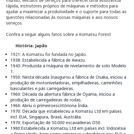
mundo, veículos de serviços para oferecer uma assistência
rápida, instrutores próprios de máquinas e métodos para
ajudar a maximizar a produtividade e o suporte para todas as
questões relacionadas às nossas máquinas e aos nossos
serviços.
Confira a seguir alguns fatos sobre a Komatsu Forest
História: Japão
1921: A Komatsu foi fundada no Japão.
1938
: Estabelecida a fábrica de Awazu.
1943:
Produzida a máquina de nivelamento de solo Modelo
1.
1950
: Nesta década
Inaugurou a fábrica de Osaka, iniciou a
produção de motoniveladoras, empilhadeiras, caminhões
basculantes e pás carregadeiras.
1960
:
Década da
abertura
fábrica de Oyama,
iniciou a
produção de carregadeiras de rodas.
1966
: Abriu o
primeiro
escritório
na
Índia.
1970
:
Década que
estabeleceu a Komatsu Ltd em países
incl. EUA, Singapura, Brasil, Austrália.
1970
:
Exportação
de 50.000
escavadeiras
D50.
1980
:
Estabelecida a Komatsu Ltd em países incl. Indonésia
e Reino Unido, bem como empresas subsidiárias nos EUA e