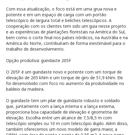
Com essa atualização, o foco está em uma grua nova e
potente e em um espaço de carga com um portão
telescópico de largura total e beliches telescópicos. A
cooperação com os clientes tem sido um guia nesse projeto
e as experiências de plantações florestais na América do Sul,
bem como o corte final nos países nórdicos, na Austrália e na
América do Norte, contribuíram de forma inestimável para o
trabalho de desenvolvimento.
Opção produtiva: guindaste 205F
O 205F é um guindaste novo e potente com um torque de
elevação de 205 kNm e um torque de giro de 51,9 kNm. Ele
foi desenvolvido com foco no aumento da produtividade no
baldeio da madeira.
O guindaste tem um pilar de guindaste robusto e soldado
que, juntamente com a lança interna e a lança externa,
proporciona boa capacidade de elevação e geometria de
elevação. Escolha entre um alcance de 7,5/8,5 m com
telescópio simples ou 10 m com telescópio duplo. Além disso,
também oferecemos um novo modelo de garra maior, a
G88H, com área de ponta a ponta de 0,55 m2. A nova garra