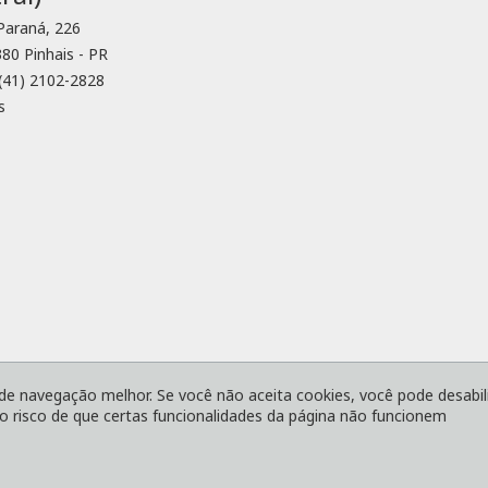
 Paraná, 226
80 Pinhais - PR
(41) 2102-2828
s
Condições
Código de Conduta
Cookies
Política de Privacidade
 de navegação melhor. Se você não aceita cookies, você pode desabili
o risco de que certas funcionalidades da página não funcionem
Voltar ao topo