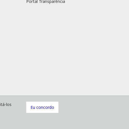
Portal Transparência
SAC
Portal Complice
Portal Transparência
tá-los
Eu concordo