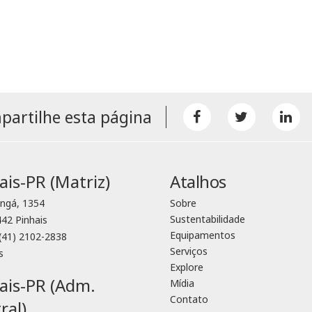
artilhe esta página
ais-PR (Matriz)
Atalhos
ingá, 1354
Sobre
Sustentabilidade
42 Pinhais
Equipamentos
(41) 2102-2838
Serviços
s
Explore
ais-PR (Adm.
Mídia
Contato
ral)